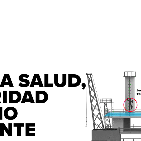
A SALUD, 
         
O 
NTE