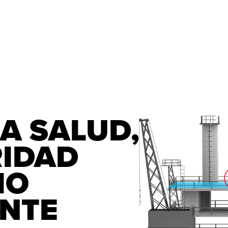
A SALUD, 
         
O 
NTE